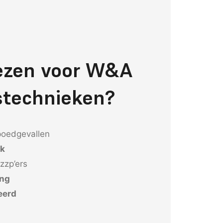
ezen voor W&A
stechnieken?
poedgevallen
ek
zzp’ers
ing
eerd