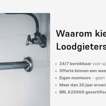
Waarom ki
Loodgieter
24/7 bereikbaar
voor s
Offerte binnen een we
Eigen monteurs
– geen 
Meer dan 20 jaar ervar
BRL K25000 gecertific