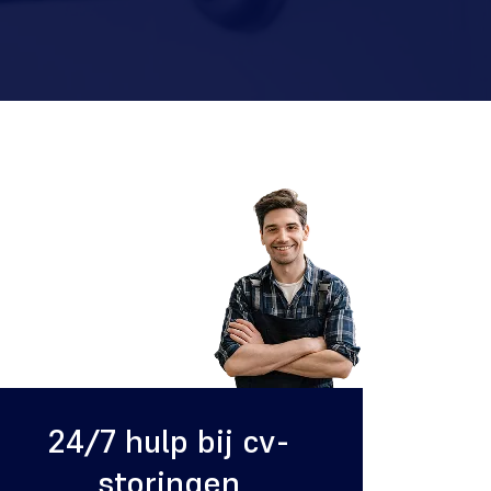
24/7 hulp bij cv-
storingen