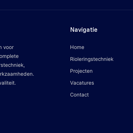
Navigatie
n voor
Home
complete
Rioleringstechniek
rstechniek,
Projecten
erkzaamheden.
liteit.
Vacatures
Contact