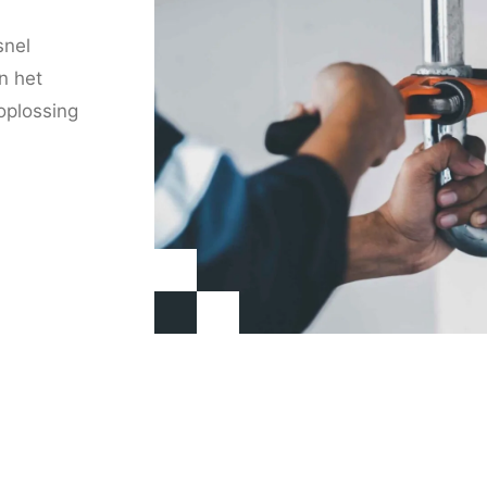
snel
en het
oplossing