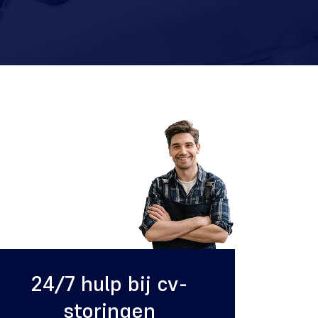
24/7 hulp bij cv-
storingen