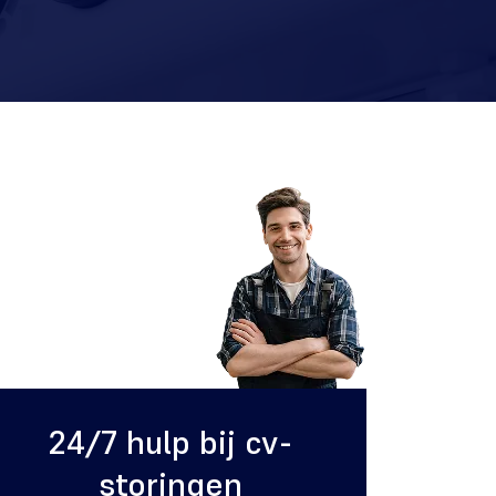
24/7 hulp bij cv-
storingen