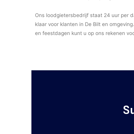
Ons loodgietersbedrijf staat 24 uur per 
klaar voor klanten in De Bilt en omgevin
en feestdagen kunt u op ons rekenen voor
S