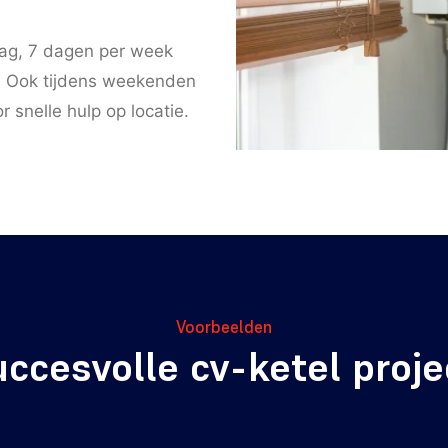
dag, 7 dagen per week
g. Ook tijdens weekenden
 snelle hulp op locatie.
Voorbeelden
uccesvolle cv-ketel proj