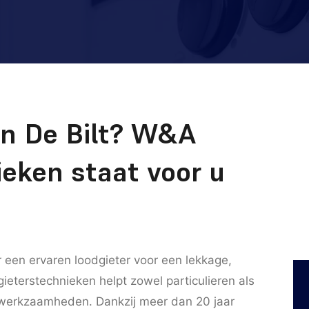
in De Bilt? W&A
eken staat voor u
r een ervaren loodgieter voor een lekkage,
ieterstechnieken helpt zowel particulieren als
swerkzaamheden. Dankzij meer dan 20 jaar